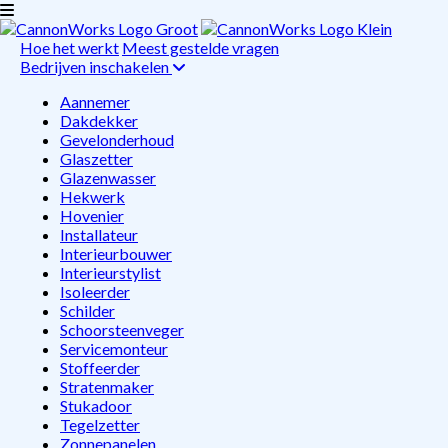
Hoe het werkt
Meest gestelde vragen
Bedrijven inschakelen
Aannemer
Dakdekker
Gevelonderhoud
Glaszetter
Glazenwasser
Hekwerk
Hovenier
Installateur
Interieurbouwer
Interieurstylist
Isoleerder
Schilder
Schoorsteenveger
Servicemonteur
Stoffeerder
Stratenmaker
Stukadoor
Tegelzetter
Zonnepanelen