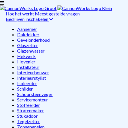
Hoe het werkt
Meest gestelde vragen
Bedrijven inschakelen
Aannemer
Dakdekker
Gevelonderhoud
Glaszetter
Glazenwasser
Hekwerk
Hovenier
Installateur
Interieurbouwer
Interieurstylist
Isoleerder
Schilder
Schoorsteenveger
Servicemonteur
Stoffeerder
Stratenmaker
Stukadoor
Tegelzetter
Zonnepanelen