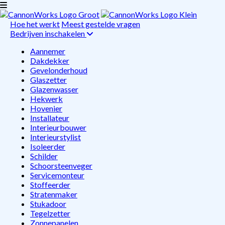
Hoe het werkt
Meest gestelde vragen
Bedrijven inschakelen
Aannemer
Dakdekker
Gevelonderhoud
Glaszetter
Glazenwasser
Hekwerk
Hovenier
Installateur
Interieurbouwer
Interieurstylist
Isoleerder
Schilder
Schoorsteenveger
Servicemonteur
Stoffeerder
Stratenmaker
Stukadoor
Tegelzetter
Zonnepanelen