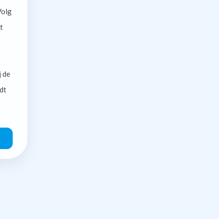
olg
t
j de
dt