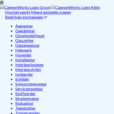
Hoe het werkt
Meest gestelde vragen
Bedrijven inschakelen
Aannemer
Dakdekker
Gevelonderhoud
Glaszetter
Glazenwasser
Hekwerk
Hovenier
Installateur
Interieurbouwer
Interieurstylist
Isoleerder
Schilder
Schoorsteenveger
Servicemonteur
Stoffeerder
Stratenmaker
Stukadoor
Tegelzetter
Zonnepanelen