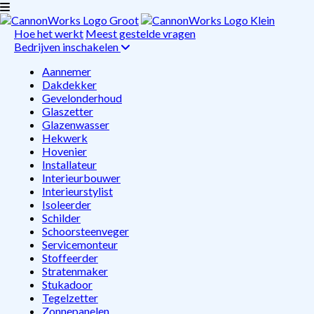
Hoe het werkt
Meest gestelde vragen
Bedrijven inschakelen
Aannemer
Dakdekker
Gevelonderhoud
Glaszetter
Glazenwasser
Hekwerk
Hovenier
Installateur
Interieurbouwer
Interieurstylist
Isoleerder
Schilder
Schoorsteenveger
Servicemonteur
Stoffeerder
Stratenmaker
Stukadoor
Tegelzetter
Zonnepanelen