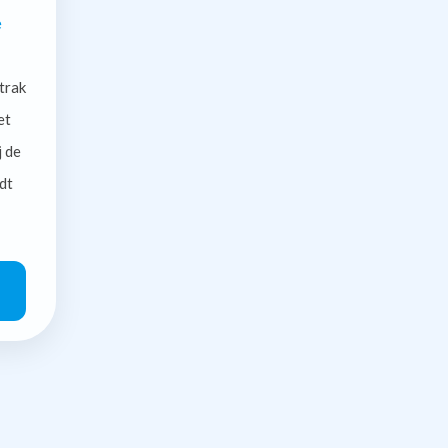
e
trak
et
j de
dt