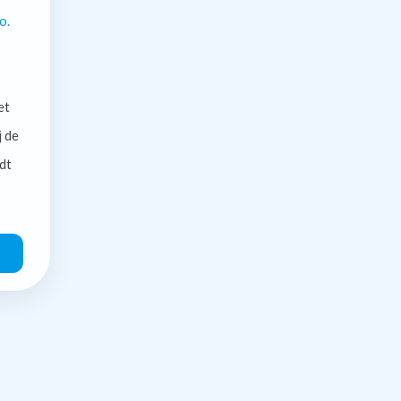
o.
et
j de
dt