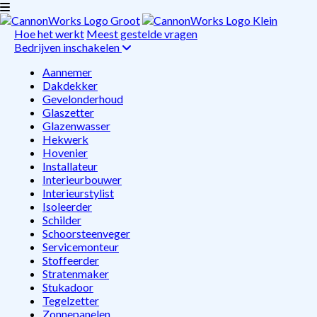
Hoe het werkt
Meest gestelde vragen
Bedrijven inschakelen
Aannemer
Dakdekker
Gevelonderhoud
Glaszetter
Glazenwasser
Hekwerk
Hovenier
Installateur
Interieurbouwer
Interieurstylist
Isoleerder
Schilder
Schoorsteenveger
Servicemonteur
Stoffeerder
Stratenmaker
Stukadoor
Tegelzetter
Zonnepanelen