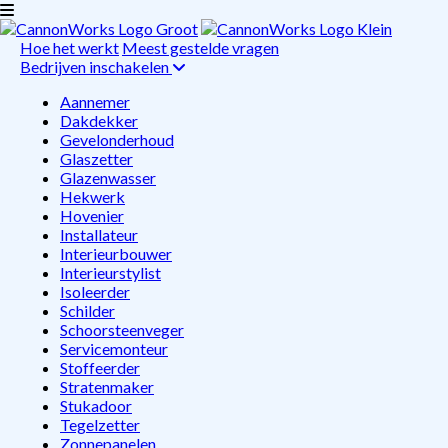
Hoe het werkt
Meest gestelde vragen
Bedrijven inschakelen
Aannemer
Dakdekker
Gevelonderhoud
Glaszetter
Glazenwasser
Hekwerk
Hovenier
Installateur
Interieurbouwer
Interieurstylist
Isoleerder
Schilder
Schoorsteenveger
Servicemonteur
Stoffeerder
Stratenmaker
Stukadoor
Tegelzetter
Zonnepanelen