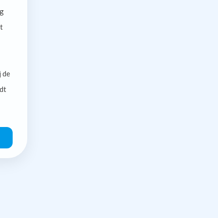
g
t
j de
dt