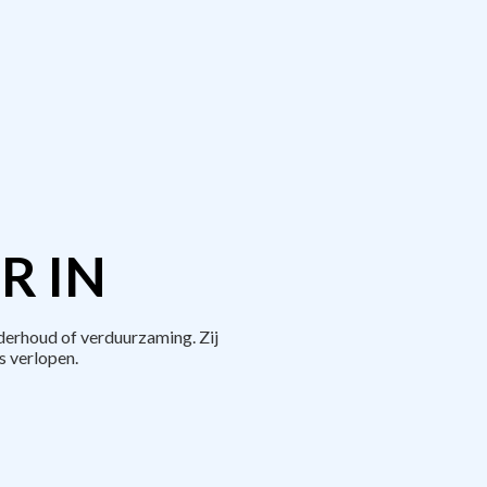
R IN
derhoud of verduurzaming. Zij
 verlopen.