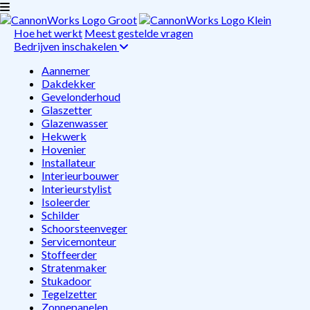
Hoe het werkt
Meest gestelde vragen
Bedrijven inschakelen
Aannemer
Dakdekker
Gevelonderhoud
Glaszetter
Glazenwasser
Hekwerk
Hovenier
Installateur
Interieurbouwer
Interieurstylist
Isoleerder
Schilder
Schoorsteenveger
Servicemonteur
Stoffeerder
Stratenmaker
Stukadoor
Tegelzetter
Zonnepanelen