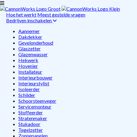
Hoe het werkt
Meest gestelde vragen
Bedrijven inschakelen
Aannemer
Dakdekker
Gevelonderhoud
Glaszetter
Glazenwasser
Hekwerk
Hovenier
Installateur
Interieurbouwer
Interieurstylist
Isoleerder
Schilder
Schoorsteenveger
Servicemonteur
Stoffeerder
Stratenmaker
Stukadoor
Tegelzetter
Zonnepanelen