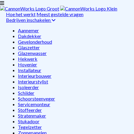
Hoe het werkt
Meest gestelde vragen
Bedrijven inschakelen
Aannemer
Dakdekker
Gevelonderhoud
Glaszetter
Glazenwasser
Hekwerk
Hovenier
Installateur
Interieurbouwer
Interieurstylist
Isoleerder
Schilder
Schoorsteenveger
Servicemonteur
Stoffeerder
Stratenmaker
Stukadoor
Tegelzetter
Zonnepanelen