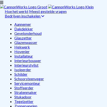
Hoe het werkt
Meest gestelde vragen
Bedrijven inschakelen
Aannemer
Dakdekker
Gevelonderhoud
Glaszetter
Glazenwasser
Hekwerk
Hovenier
Installateur
Interieurbouwer
Interieurstylist
Isoleerder
Schilder
Schoorsteenveger
Servicemonteur
Stoffeerder
Stratenmaker
Stukadoor
Tegelzetter
Zonnepanelen