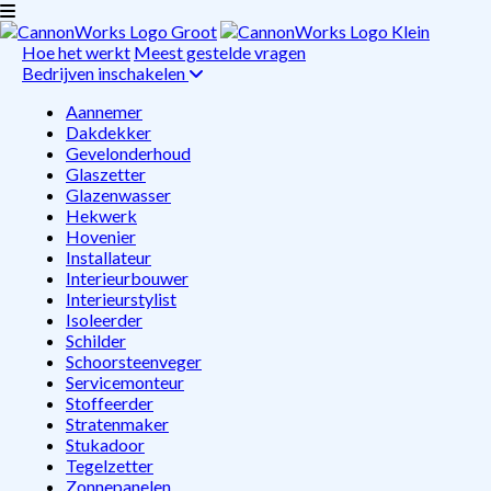
Hoe het werkt
Meest gestelde vragen
Bedrijven inschakelen
Aannemer
Dakdekker
Gevelonderhoud
Glaszetter
Glazenwasser
Hekwerk
Hovenier
Installateur
Interieurbouwer
Interieurstylist
Isoleerder
Schilder
Schoorsteenveger
Servicemonteur
Stoffeerder
Stratenmaker
Stukadoor
Tegelzetter
Zonnepanelen