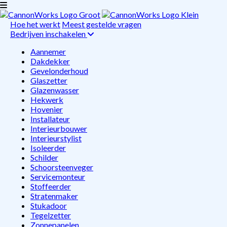
Hoe het werkt
Meest gestelde vragen
Bedrijven inschakelen
Aannemer
Dakdekker
Gevelonderhoud
Glaszetter
Glazenwasser
Hekwerk
Hovenier
Installateur
Interieurbouwer
Interieurstylist
Isoleerder
Schilder
Schoorsteenveger
Servicemonteur
Stoffeerder
Stratenmaker
Stukadoor
Tegelzetter
Zonnepanelen