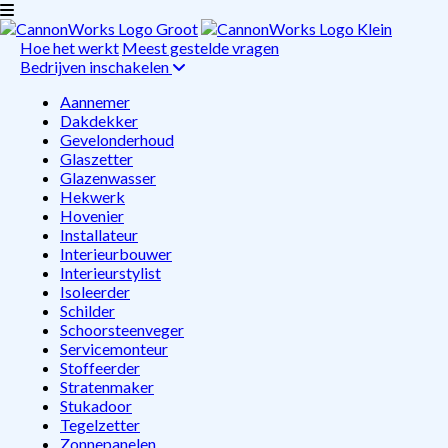
Hoe het werkt
Meest gestelde vragen
Bedrijven inschakelen
Aannemer
Dakdekker
Gevelonderhoud
Glaszetter
Glazenwasser
Hekwerk
Hovenier
Installateur
Interieurbouwer
Interieurstylist
Isoleerder
Schilder
Schoorsteenveger
Servicemonteur
Stoffeerder
Stratenmaker
Stukadoor
Tegelzetter
Zonnepanelen