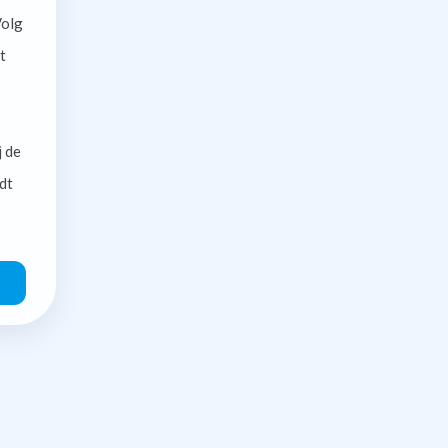
olg
t
j de
dt