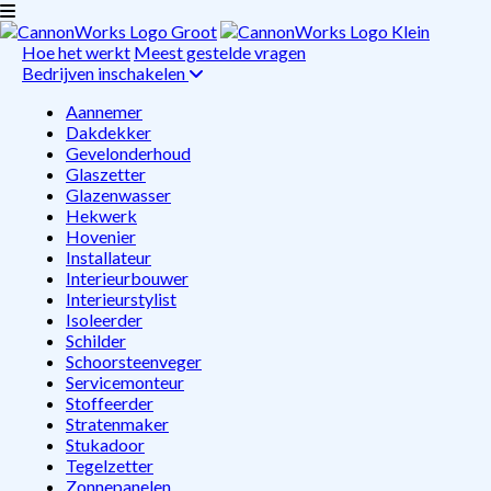
Hoe het werkt
Meest gestelde vragen
Bedrijven inschakelen
Aannemer
Dakdekker
Gevelonderhoud
Glaszetter
Glazenwasser
Hekwerk
Hovenier
Installateur
Interieurbouwer
Interieurstylist
Isoleerder
Schilder
Schoorsteenveger
Servicemonteur
Stoffeerder
Stratenmaker
Stukadoor
Tegelzetter
Zonnepanelen