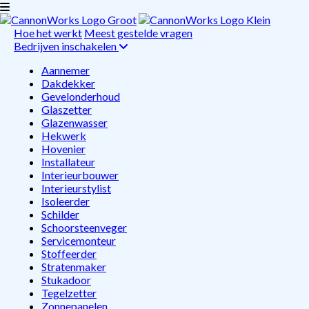
Hoe het werkt
Meest gestelde vragen
Bedrijven inschakelen
Aannemer
Dakdekker
Gevelonderhoud
Glaszetter
Glazenwasser
Hekwerk
Hovenier
Installateur
Interieurbouwer
Interieurstylist
Isoleerder
Schilder
Schoorsteenveger
Servicemonteur
Stoffeerder
Stratenmaker
Stukadoor
Tegelzetter
Zonnepanelen