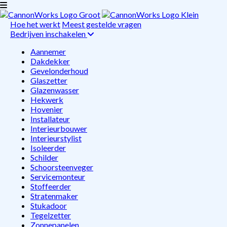
Hoe het werkt
Meest gestelde vragen
Bedrijven inschakelen
Aannemer
Dakdekker
Gevelonderhoud
Glaszetter
Glazenwasser
Hekwerk
Hovenier
Installateur
Interieurbouwer
Interieurstylist
Isoleerder
Schilder
Schoorsteenveger
Servicemonteur
Stoffeerder
Stratenmaker
Stukadoor
Tegelzetter
Zonnepanelen