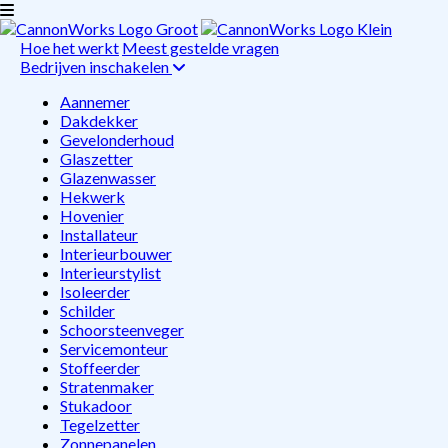
Hoe het werkt
Meest gestelde vragen
Bedrijven inschakelen
Aannemer
Dakdekker
Gevelonderhoud
Glaszetter
Glazenwasser
Hekwerk
Hovenier
Installateur
Interieurbouwer
Interieurstylist
Isoleerder
Schilder
Schoorsteenveger
Servicemonteur
Stoffeerder
Stratenmaker
Stukadoor
Tegelzetter
Zonnepanelen