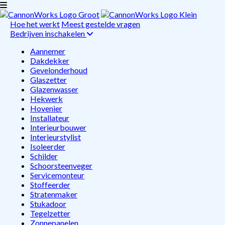
Hoe het werkt
Meest gestelde vragen
Bedrijven inschakelen
Aannemer
Dakdekker
Gevelonderhoud
Glaszetter
Glazenwasser
Hekwerk
Hovenier
Installateur
Interieurbouwer
Interieurstylist
Isoleerder
Schilder
Schoorsteenveger
Servicemonteur
Stoffeerder
Stratenmaker
Stukadoor
Tegelzetter
Zonnepanelen