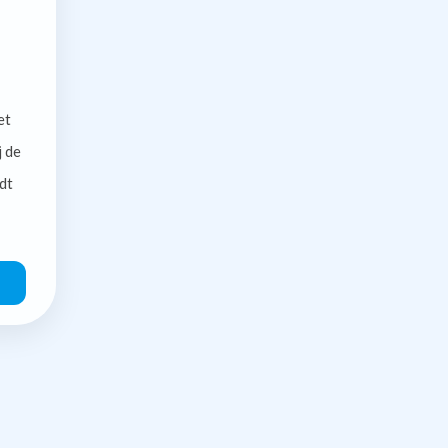
et
j de
dt