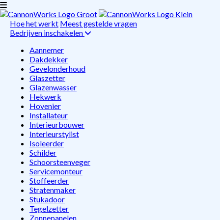
Hoe het werkt
Meest gestelde vragen
Bedrijven inschakelen
Aannemer
Dakdekker
Gevelonderhoud
Glaszetter
Glazenwasser
Hekwerk
Hovenier
Installateur
Interieurbouwer
Interieurstylist
Isoleerder
Schilder
Schoorsteenveger
Servicemonteur
Stoffeerder
Stratenmaker
Stukadoor
Tegelzetter
Zonnepanelen