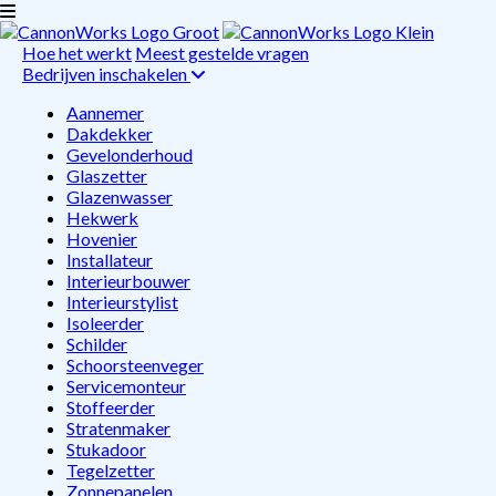
Hoe het werkt
Meest gestelde vragen
Bedrijven inschakelen
Aannemer
Dakdekker
Gevelonderhoud
Glaszetter
Glazenwasser
Hekwerk
Hovenier
Installateur
Interieurbouwer
Interieurstylist
Isoleerder
Schilder
Schoorsteenveger
Servicemonteur
Stoffeerder
Stratenmaker
Stukadoor
Tegelzetter
Zonnepanelen