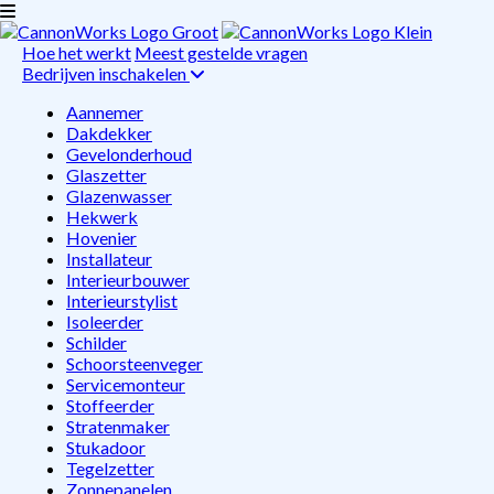
Hoe het werkt
Meest gestelde vragen
Bedrijven inschakelen
Aannemer
Dakdekker
Gevelonderhoud
Glaszetter
Glazenwasser
Hekwerk
Hovenier
Installateur
Interieurbouwer
Interieurstylist
Isoleerder
Schilder
Schoorsteenveger
Servicemonteur
Stoffeerder
Stratenmaker
Stukadoor
Tegelzetter
Zonnepanelen