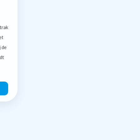
trak
et
j de
dt
O