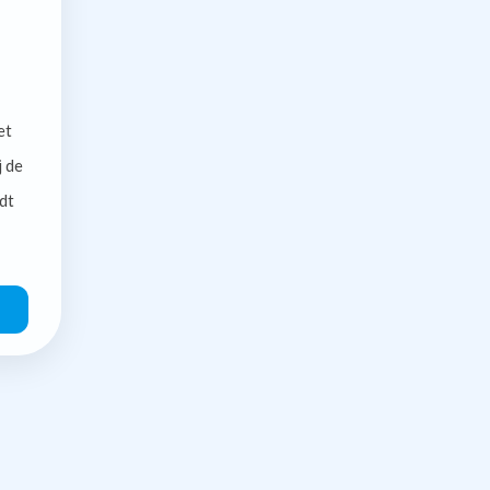
et
j de
dt