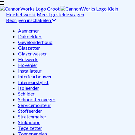
Hoe het werkt
Meest gestelde vragen
Bedrijven inschakelen
Aannemer
Dakdekker
Gevelonderhoud
Glaszetter
Glazenwasser
Hekwerk
Hovenier
Installateur
Interieurbouwer
Interieurstylist
Isoleerder
Schilder
Schoorsteenveger
Servicemonteur
Stoffeerder
Stratenmaker
Stukadoor
Tegelzetter
Zonnepanelen