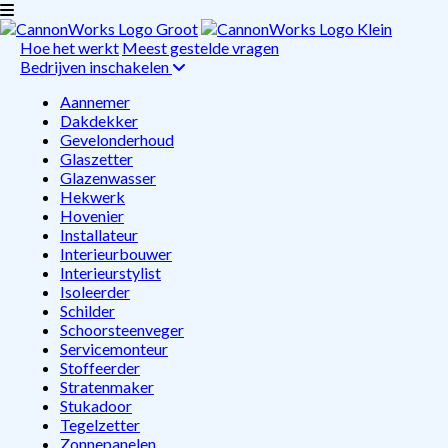
Hoe het werkt
Meest gestelde vragen
Bedrijven inschakelen
Aannemer
Dakdekker
Gevelonderhoud
Glaszetter
Glazenwasser
Hekwerk
Hovenier
Installateur
Interieurbouwer
Interieurstylist
Isoleerder
Schilder
Schoorsteenveger
Servicemonteur
Stoffeerder
Stratenmaker
Stukadoor
Tegelzetter
Zonnepanelen