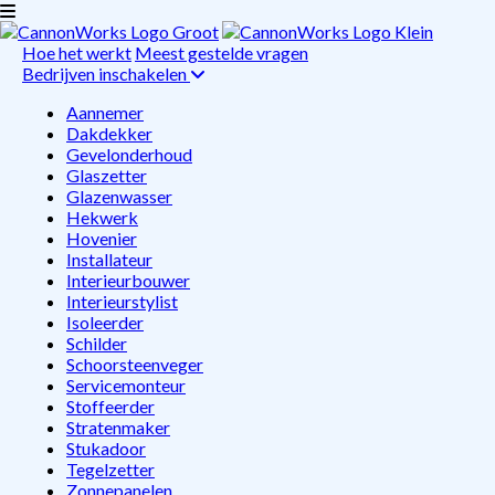
Hoe het werkt
Meest gestelde vragen
Bedrijven inschakelen
Aannemer
Dakdekker
Gevelonderhoud
Glaszetter
Glazenwasser
Hekwerk
Hovenier
Installateur
Interieurbouwer
Interieurstylist
Isoleerder
Schilder
Schoorsteenveger
Servicemonteur
Stoffeerder
Stratenmaker
Stukadoor
Tegelzetter
Zonnepanelen