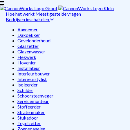
Hoe het werkt
Meest gestelde vragen
Bedrijven inschakelen
Aannemer
Dakdekker
Gevelonderhoud
Glaszetter
Glazenwasser
Hekwerk
Hovenier
Installateur
Interieurbouwer
Interieurstylist
Isoleerder
Schilder
Schoorsteenveger
Servicemonteur
Stoffeerder
Stratenmaker
Stukadoor
Tegelzetter
Zonnepanelen