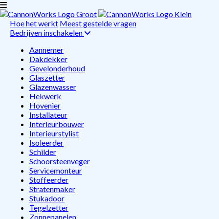
Hoe het werkt
Meest gestelde vragen
Bedrijven inschakelen
Aannemer
Dakdekker
Gevelonderhoud
Glaszetter
Glazenwasser
Hekwerk
Hovenier
Installateur
Interieurbouwer
Interieurstylist
Isoleerder
Schilder
Schoorsteenveger
Servicemonteur
Stoffeerder
Stratenmaker
Stukadoor
Tegelzetter
Zonnepanelen