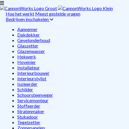
Hoe het werkt
Meest gestelde vragen
Bedrijven inschakelen
Aannemer
Dakdekker
Gevelonderhoud
Glaszetter
Glazenwasser
Hekwerk
Hovenier
Installateur
Interieurbouwer
Interieurstylist
Isoleerder
Schilder
Schoorsteenveger
Servicemonteur
Stoffeerder
Stratenmaker
Stukadoor
Tegelzetter
Zonnepanelen