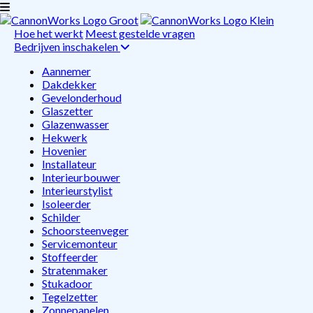
Hoe het werkt
Meest gestelde vragen
Bedrijven inschakelen
Aannemer
Dakdekker
Gevelonderhoud
Glaszetter
Glazenwasser
Hekwerk
Hovenier
Installateur
Interieurbouwer
Interieurstylist
Isoleerder
Schilder
Schoorsteenveger
Servicemonteur
Stoffeerder
Stratenmaker
Stukadoor
Tegelzetter
Zonnepanelen