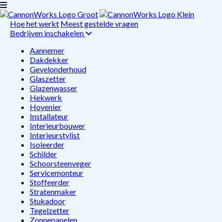
Hoe het werkt
Meest gestelde vragen
Bedrijven inschakelen
Aannemer
Dakdekker
Gevelonderhoud
Glaszetter
Glazenwasser
Hekwerk
Hovenier
Installateur
Interieurbouwer
Interieurstylist
Isoleerder
Schilder
Schoorsteenveger
Servicemonteur
Stoffeerder
Stratenmaker
Stukadoor
Tegelzetter
Zonnepanelen