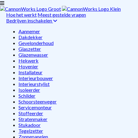
Hoe het werkt
Meest gestelde vragen
Bedrijven inschakelen
Aannemer
Dakdekker
Gevelonderhoud
Glaszetter
Glazenwasser
Hekwerk
Hovenier
Installateur
Interieurbouwer
Interieurstylist
Isoleerder
Schilder
Schoorsteenveger
Servicemonteur
Stoffeerder
Stratenmaker
Stukadoor
Tegelzetter
Zonnepanelen