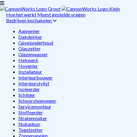
Hoe het werkt
Meest gestelde vragen
Bedrijven inschakelen
Aannemer
Dakdekker
Gevelonderhoud
Glaszetter
Glazenwasser
Hekwerk
Hovenier
Installateur
Interieurbouwer
Interieurstylist
Isoleerder
Schilder
Schoorsteenveger
Servicemonteur
Stoffeerder
Stratenmaker
Stukadoor
Tegelzetter
Zonnepanelen