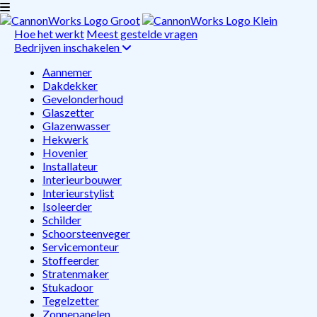
Hoe het werkt
Meest gestelde vragen
Bedrijven inschakelen
Aannemer
Dakdekker
Gevelonderhoud
Glaszetter
Glazenwasser
Hekwerk
Hovenier
Installateur
Interieurbouwer
Interieurstylist
Isoleerder
Schilder
Schoorsteenveger
Servicemonteur
Stoffeerder
Stratenmaker
Stukadoor
Tegelzetter
Zonnepanelen