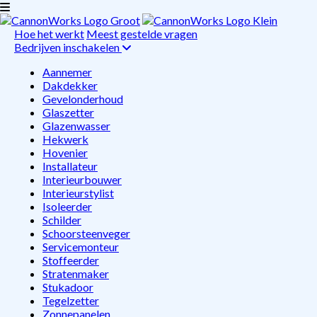
Hoe het werkt
Meest gestelde vragen
Bedrijven inschakelen
Aannemer
Dakdekker
Gevelonderhoud
Glaszetter
Glazenwasser
Hekwerk
Hovenier
Installateur
Interieurbouwer
Interieurstylist
Isoleerder
Schilder
Schoorsteenveger
Servicemonteur
Stoffeerder
Stratenmaker
Stukadoor
Tegelzetter
Zonnepanelen