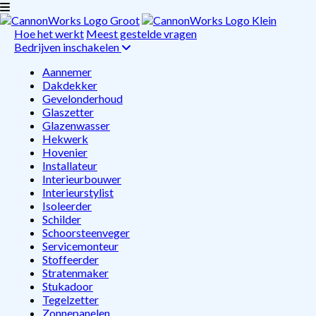
Hoe het werkt
Meest gestelde vragen
Bedrijven inschakelen
Aannemer
Dakdekker
Gevelonderhoud
Glaszetter
Glazenwasser
Hekwerk
Hovenier
Installateur
Interieurbouwer
Interieurstylist
Isoleerder
Schilder
Schoorsteenveger
Servicemonteur
Stoffeerder
Stratenmaker
Stukadoor
Tegelzetter
Zonnepanelen