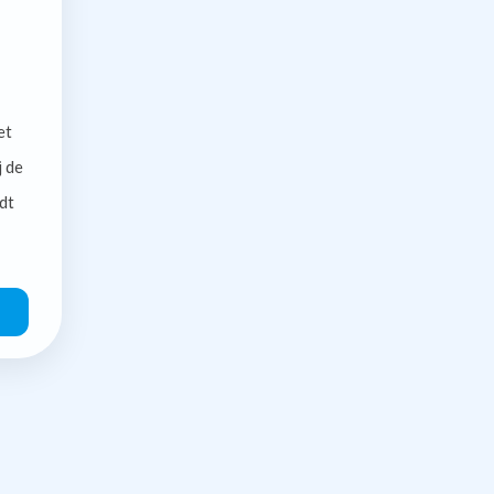
et
j de
dt