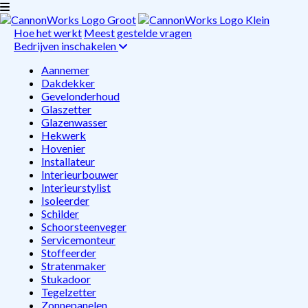
Hoe het werkt
Meest gestelde vragen
Bedrijven inschakelen
Aannemer
Dakdekker
Gevelonderhoud
Glaszetter
Glazenwasser
Hekwerk
Hovenier
Installateur
Interieurbouwer
Interieurstylist
Isoleerder
Schilder
Schoorsteenveger
Servicemonteur
Stoffeerder
Stratenmaker
Stukadoor
Tegelzetter
Zonnepanelen