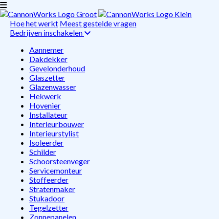
Hoe het werkt
Meest gestelde vragen
Bedrijven inschakelen
Aannemer
Dakdekker
Gevelonderhoud
Glaszetter
Glazenwasser
Hekwerk
Hovenier
Installateur
Interieurbouwer
Interieurstylist
Isoleerder
Schilder
Schoorsteenveger
Servicemonteur
Stoffeerder
Stratenmaker
Stukadoor
Tegelzetter
Zonnepanelen