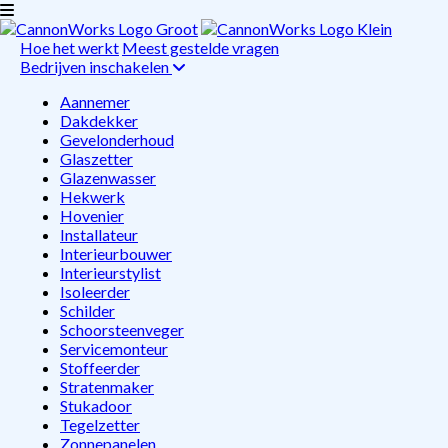
Hoe het werkt
Meest gestelde vragen
Bedrijven inschakelen
Aannemer
Dakdekker
Gevelonderhoud
Glaszetter
Glazenwasser
Hekwerk
Hovenier
Installateur
Interieurbouwer
Interieurstylist
Isoleerder
Schilder
Schoorsteenveger
Servicemonteur
Stoffeerder
Stratenmaker
Stukadoor
Tegelzetter
Zonnepanelen