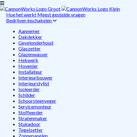
Hoe het werkt
Meest gestelde vragen
Bedrijven inschakelen
Aannemer
Dakdekker
Gevelonderhoud
Glaszetter
Glazenwasser
Hekwerk
Hovenier
Installateur
Interieurbouwer
Interieurstylist
Isoleerder
Schilder
Schoorsteenveger
Servicemonteur
Stoffeerder
Stratenmaker
Stukadoor
Tegelzetter
Zonnepanelen