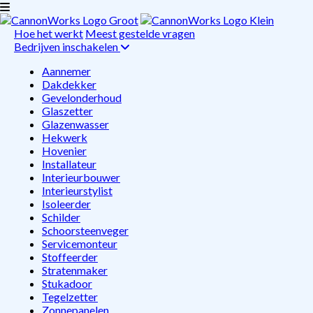
Hoe het werkt
Meest gestelde vragen
Bedrijven inschakelen
Aannemer
Dakdekker
Gevelonderhoud
Glaszetter
Glazenwasser
Hekwerk
Hovenier
Installateur
Interieurbouwer
Interieurstylist
Isoleerder
Schilder
Schoorsteenveger
Servicemonteur
Stoffeerder
Stratenmaker
Stukadoor
Tegelzetter
Zonnepanelen