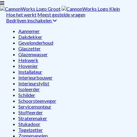
Hoe het werkt
Meest gestelde vragen
Bedrijven inschakelen
Aannemer
Dakdekker
Gevelonderhoud
Glaszetter
Glazenwasser
Hekwerk
Hovenier
Installateur
Interieurbouwer
Interieurstylist
Isoleerder
Schilder
Schoorsteenveger
Servicemonteur
Stoffeerder
Stratenmaker
Stukadoor
Tegelzetter
Zonnepanelen