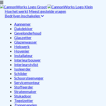
Hoe het werkt
Meest gestelde vragen
Bedrijven inschakelen
Aannemer
Dakdekker
Gevelonderhoud
Glaszetter
Glazenwasser
Hekwerk
Hovenier
Installateur
Interieurbouwer
Interieurstylist
Isoleerder
Schilder
Schoorsteenveger
Servicemonteur
Stoffeerder
Stratenmaker
Stukadoor
Tegelzetter
Zonnepanelen