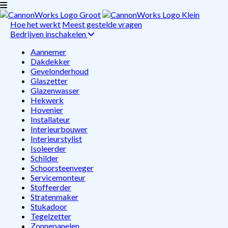
Hoe het werkt
Meest gestelde vragen
Bedrijven inschakelen
Aannemer
Dakdekker
Gevelonderhoud
Glaszetter
Glazenwasser
Hekwerk
Hovenier
Installateur
Interieurbouwer
Interieurstylist
Isoleerder
Schilder
Schoorsteenveger
Servicemonteur
Stoffeerder
Stratenmaker
Stukadoor
Tegelzetter
Zonnepanelen