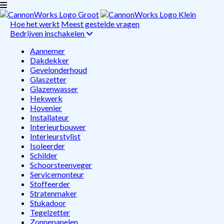
Hoe het werkt
Meest gestelde vragen
Bedrijven inschakelen
Aannemer
Dakdekker
Gevelonderhoud
Glaszetter
Glazenwasser
Hekwerk
Hovenier
Installateur
Interieurbouwer
Interieurstylist
Isoleerder
Schilder
Schoorsteenveger
Servicemonteur
Stoffeerder
Stratenmaker
Stukadoor
Tegelzetter
Zonnepanelen