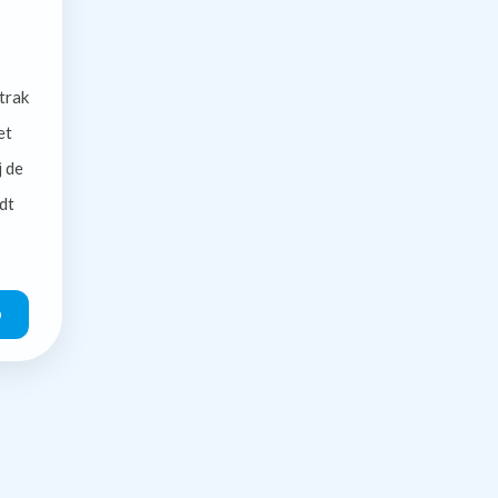
trak
et
j de
dt
O