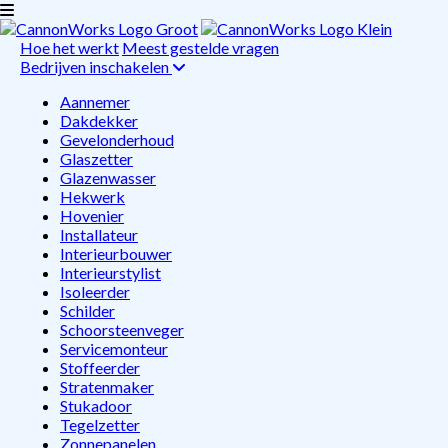
Hoe het werkt
Meest gestelde vragen
Bedrijven inschakelen
Aannemer
Dakdekker
Gevelonderhoud
Glaszetter
Glazenwasser
Hekwerk
Hovenier
Installateur
Interieurbouwer
Interieurstylist
Isoleerder
Schilder
Schoorsteenveger
Servicemonteur
Stoffeerder
Stratenmaker
Stukadoor
Tegelzetter
Zonnepanelen