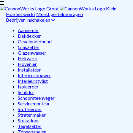
Hoe het werkt
Meest gestelde vragen
Bedrijven inschakelen
Aannemer
Dakdekker
Gevelonderhoud
Glaszetter
Glazenwasser
Hekwerk
Hovenier
Installateur
Interieurbouwer
Interieurstylist
Isoleerder
Schilder
Schoorsteenveger
Servicemonteur
Stoffeerder
Stratenmaker
Stukadoor
Tegelzetter
Zonnepanelen