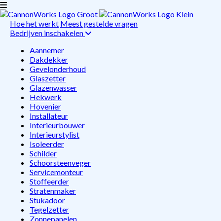
Hoe het werkt
Meest gestelde vragen
Bedrijven inschakelen
Aannemer
Dakdekker
Gevelonderhoud
Glaszetter
Glazenwasser
Hekwerk
Hovenier
Installateur
Interieurbouwer
Interieurstylist
Isoleerder
Schilder
Schoorsteenveger
Servicemonteur
Stoffeerder
Stratenmaker
Stukadoor
Tegelzetter
Zonnepanelen