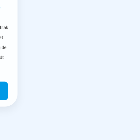
e
trak
et
j de
dt