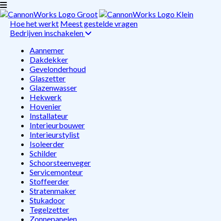
Hoe het werkt
Meest gestelde vragen
Bedrijven inschakelen
Aannemer
Dakdekker
Gevelonderhoud
Glaszetter
Glazenwasser
Hekwerk
Hovenier
Installateur
Interieurbouwer
Interieurstylist
Isoleerder
Schilder
Schoorsteenveger
Servicemonteur
Stoffeerder
Stratenmaker
Stukadoor
Tegelzetter
Zonnepanelen