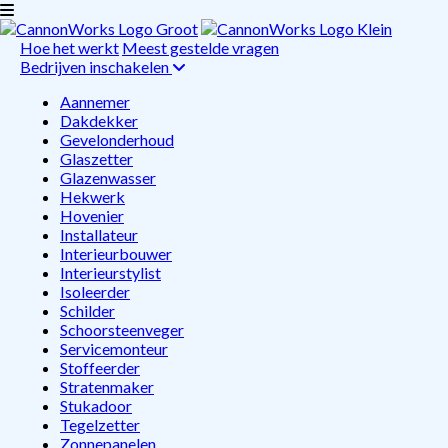
Hoe het werkt
Meest gestelde vragen
Bedrijven inschakelen
Aannemer
Dakdekker
Gevelonderhoud
Glaszetter
Glazenwasser
Hekwerk
Hovenier
Installateur
Interieurbouwer
Interieurstylist
Isoleerder
Schilder
Schoorsteenveger
Servicemonteur
Stoffeerder
Stratenmaker
Stukadoor
Tegelzetter
Zonnepanelen