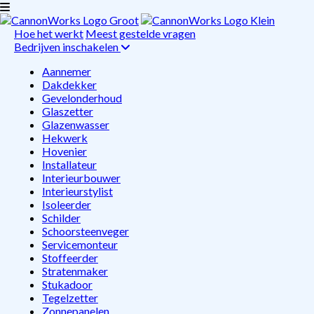
Hoe het werkt
Meest gestelde vragen
Bedrijven inschakelen
Aannemer
Dakdekker
Gevelonderhoud
Glaszetter
Glazenwasser
Hekwerk
Hovenier
Installateur
Interieurbouwer
Interieurstylist
Isoleerder
Schilder
Schoorsteenveger
Servicemonteur
Stoffeerder
Stratenmaker
Stukadoor
Tegelzetter
Zonnepanelen